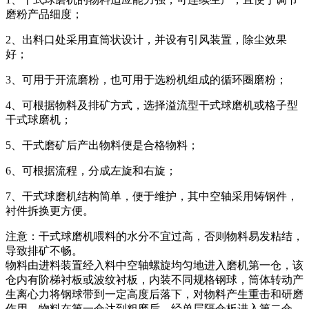
磨粉产品细度；
2、出料口处采用直筒状设计，并设有引风装置，除尘效果
好；
3、可用于开流磨粉，也可用于选粉机组成的循环圈磨粉；
4、可根据物料及排矿方式，选择溢流型干式球磨机或格子型
干式球磨机；
5、干式磨矿后产出物料便是合格物料；
6、可根据流程，分成左旋和右旋；
7、干式球磨机结构简单，便于维护，其中空轴采用铸钢件，
衬件拆换更方便。
注意：干式球磨机喂料的水分不宜过高，否则物料易发粘结，
导致排矿不畅。
物料由进料装置经入料中空轴螺旋均匀地进入磨机第一仓，该
仓内有阶梯衬板或波纹衬板，内装不同规格钢球，筒体转动产
生离心力将钢球带到一定高度后落下，对物料产生重击和研磨
作用。物料在第一仓达到粗磨后，经单层隔仓板进入第二仓，