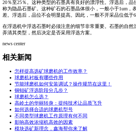
20％至25％。这种类型的石墨具有良好的漂浮性。浮选后，
称为隐晶石墨矿。这种矿石的石墨晶体很小，一般小于1um，
差。浮选后，品位不会明显提高。因此，一般不开采品位低于65
在浮选机中浮选石墨时必须注意的细节非常重要。石墨的自然
弄清其类型，然后决定是否采用浮选方案。
news center
相关新闻
怎样提高选矿球磨机的工作效率？
球磨机衬板有哪些作用
节能球磨机如何安装调试？操作规范在这里！
铜钼矿浮选阶段分几步？
球磨机怎么选？
高岭土的华丽转身：提纯技术让品质飞升
如何选择合适的球磨机型号
不同类型球磨机工作原理有何不同
影响高效浓缩机高效的因素
模块选矿新理念，鑫海帮你来了解