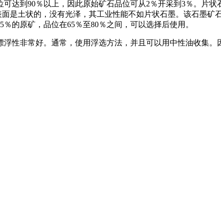
品位可达到90％以上，因此原始矿石品位可从2％开采到3％。片
表面是土状的，没有光泽，其工业性能不如片状石墨。该石墨矿石
％的原矿，品位在65％至80％之间，可以选择后使用。
漂浮性非常好。通常，使用浮选方法，并且可以用中性油收集。