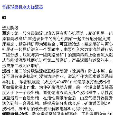
节能球磨机
水力旋流器
03
选别阶段
重选
：第一段分级溢流自流入原有离心机重选，精矿和另一组
原有两段磨矿-重选设备中的离心机精矿一起由分配分配入摇
床精选，精选精矿即为颗粒金，可直接冶炼；精选尾矿与离心
机尾矿一起尾矿进入一个泵箱中，由泵打入水力旋流器进行第
二段分级，底流与第一段闭路磨矿中的圆筒筛筛上物自流入湿
式节能溢流型球磨机进行第二段磨矿，产品返回前述泵箱中，
形成第二段闭路磨矿。
浸出
：第二段分级溢流经直线振动筛（除屑筛）除去木屑，自
流至原有浓密机进行浸前浓缩作业。溢流可作为回水返回系统
再利用。 浓密机底流（浓度约40-45%）经渣浆泵打至浸出槽
开始氰化浸出作业。为使矿浆流动方便，前一个浸出槽安装高
度大于下一个浸出槽。氰化钠溶液流入几个浸出槽中，活性炭
加至最后一台浸出槽，在活性炭吸附金后，由空气提升器提升
送入到前一台浸出槽。经提炭筛分离载金炭，矿浆返回到2＃
浸出槽。浸出后的载金炭经解吸电解即可得到金泥。
解吸电解-冶炼
：载金炭送至解吸电解系统，工作温度约为150